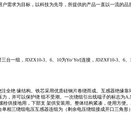
用户需求为目标，以科技为先导，所提供的产品一直以一流的品
JDZX10-3、6、10为Yo/ Yo/[连接，JDZXF10-3、6、1
真空浇注全绝 缘结构。铁芯采用优质硅钢片卷绕而成。互感器绝缘
，并可以保护绕 组不受潮。一次绕组引出线端子的标志为A,N;二
接地用，下部支 架供安装用。整体结构紧凑，使用方便。JDZX10-
/12-12，三台单相三绕组电压互感器连组为（剩余电压绕组接成开口三角形