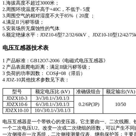
1.海拔高度不超过3000米；
2.周围环境温度不高于+40C，不低于- 5度
3.周围空气的相对湿度不大于85%（ 20度 ；
4.满足II 污秽等级；
5.安装场所无腐蚀性的气体
6.额定绝缘水平：JDZ10-6型7.2/32/60kV 、JDZ10-10型12/42/75
电压互感器技术表
1 产品标准：GB12O7-2006《电磁式电压互感器》
2 产品表面爬电距离：满足II级污秽等级；
3 负荷的功率因数： COS∮=08（滞后）
4 JDZ-10其他技术参数见下表：
型号
额定电压比 (kV)
准确级组合
额定输出(VA)
JDZX10-3
3/√3/0.1/√3/0.1/3
JDZX10-6
6/√3/0.1/√3/0.1/3
0.2/6P(3P)
10/50
JDZX10-10
10/√3/0.1/√3/0.1/3
电压互感器是一个带铁心的变压器。它主要由一、二次线圈、
一个二次电压U2。改变一次或二次绕组的匝数，可以产生不同
一次侧接在一次系统，二次侧接测量仪表、继电保护等；主要