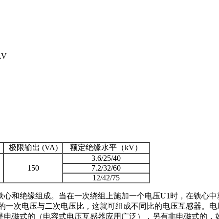
kV
极限输出 (VA)
额定绝缘水平（kV）
3.6/25/40
150
7.2/32/60
12/42/75
铁心和绝缘组成。当在一次绕组上施加一个电压U1时，在铁心中
的一次电压与二次电压比，这就可组成不同比的电压互感器。电压
是电磁式的（电容式电压互感器应用广泛），另有非电磁式的，